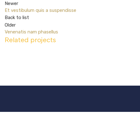
Newer
Et vestibulum quis a suspendisse
Back to list
Older
Venenatis nam phasellus
Related projects
Accessories
Potenti parturient parturie
consult@fmcadvocates.com
Follow us on:
© 2025 Copyright | All Rights Reserved.